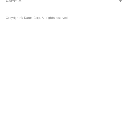
관련사이트
지 모드를 활성화하여 특정 시간대(예: 22시~07시)에 알림 차단아이
폰(iOS) 설정 방법설정..
Copyright © Daum Corp. All rights reserved.