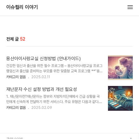
이슈컬리 이야기
전체 글
52
용산아이사랑교실 신청방법 (안내가이드)
건강한 임신과 출산을 위한 필수 프로그램 – 용산아이사랑교실 프로그
램임신과 출산을 준비하는 부모를 위한 맞춤형 교육 프로그램 **“용
산아이사랑교실 프로그램”**이 2025년에도 운영됩니다.출산을 준
카테고리 없음
2025.02.11
비하는 부모와 영유아 부모를 위해 체계적인 교육을 제공하는 용산아
이사랑교실 프로그램은 다양한 실용적인 교육을 통해 건강한 출산과
재난문자 수신 설정 방법과 개선 필요성
육아를 돕습니다.전문 강사진과 함께하는 용산아이사랑교실 프로그램
1. 재난문자란?재난문자는 정부와 지방자치단체에서 긴급 상황을 국
을 통해 안전하고 행복한 육아를 준비하세요.프로그램 개요 – 용산아
민에게 신속하게 전달하기 위한 서비스다. 주요 유형은 다음과 같다.긴
이사랑교실 프로그램대상: 용산구 거주 임산부 및 배우자, 영유아, 영
급재난문자: 태풍, 지진, 홍수, 대형 화재, 감염병 확산 등 위급 상황안
카테고리 없음
2025.02.09
유아 양육 중인 부모기간: 2025년 3월~9월 (7개월)신청 방법:온라
전안내문자: 미세먼지, 폭염, 한파, 교통 통제 등의 생활 안전 정보공익
인 신청: 서울시임신출산정보센터유의사항: 원하는 용산아이사랑교실
재난문자: 선거 안내, 대중교통 파업 등 공공서비스 관련 정보2. 재난
프로그램을 날짜별로 개별 신청 (선착순 마감)문의처: ..
문자 알림 끄기 및 시간별 설정 방법스마트폰 설정을 통해 특정 시간대
에 알림을 받지 않거나 일부 유형만 선택적으로 수신할 수 있다.안드로
이드 스마트폰 설정 방법설정 → 알림 → 재난문자로 이동재난문자 수
신 설정을 비활성화하거나 특정 유형(긴급, 안전, 공익)만 선택방해금